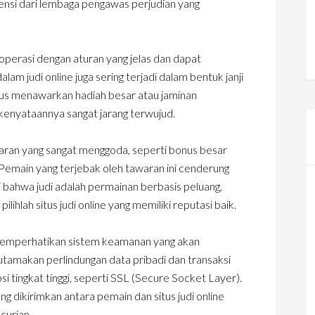
lisensi dari lembaga pengawas perjudian yang
roperasi dengan aturan yang jelas dan dapat
lam judi online juga sering terjadi dalam bentuk janji
tus menawarkan hadiah besar atau jaminan
kenyataannya sangat jarang terwujud.
ran yang sangat menggoda, seperti bonus besar
 Pemain yang terjebak oleh tawaran ini cenderung
ahwa judi adalah permainan berbasis peluang,
lihlah situs judi online yang memiliki reputasi baik.
k memperhatikan sistem keamanan yang akan
utamakan perlindungan data pribadi dan transaksi
 tingkat tinggi, seperti SSL (Secure Socket Layer).
g dikirimkan antara pemain dan situs judi online
curian.