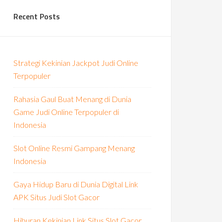
Recent Posts
Strategi Kekinian Jackpot Judi Online
Terpopuler
Rahasia Gaul Buat Menang di Dunia
Game Judi Online Terpopuler di
Indonesia
Slot Online Resmi Gampang Menang
Indonesia
Gaya Hidup Baru di Dunia Digital Link
APK Situs Judi Slot Gacor
Hiburan Kekinian Link Situs Slot Gacor