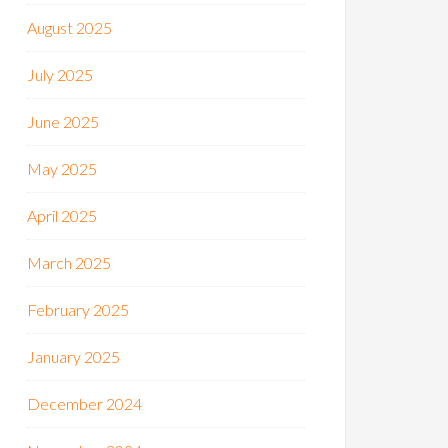
August 2025
July 2025
June 2025
May 2025
April 2025
March 2025
February 2025
January 2025
December 2024