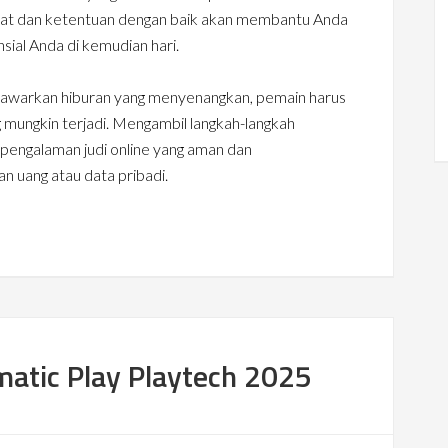
rat dan ketentuan dengan baik akan membantu Anda
sial Anda di kemudian hari.
enawarkan hiburan yang menyenangkan, pemain harus
 mungkin terjadi. Mengambil langkah-langkah
engalaman judi online yang aman dan
n uang atau data pribadi.
gmatic Play Playtech 2025