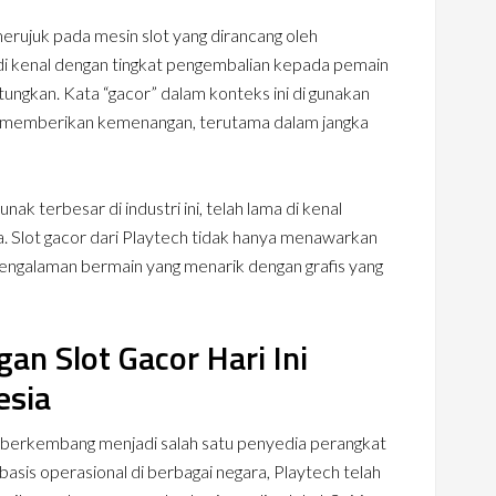
merujuk pada mesin slot yang dirancang oleh
di kenal dengan tingkat pengembalian kepada pemain
ntungkan.
Kata “gacor” dalam konteks ini di gunakan
g memberikan kemenangan, terutama dalam jangka
ak terbesar di industri ini, telah lama di kenal
a.
Slot gacor dari Playtech tidak hanya menawarkan
a pengalaman bermain yang menarik dengan grafis yang
n Slot Gacor Hari Ini
esia
h berkembang menjadi salah satu penyedia perangkat
asis operasional di berbagai negara, Playtech telah