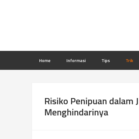
Home
Informasi
Tips
Trik
Risiko Penipuan dalam J
Menghindarinya