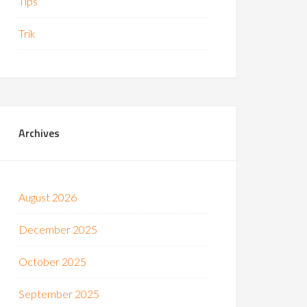
Tips
Trik
Archives
August 2026
December 2025
October 2025
September 2025