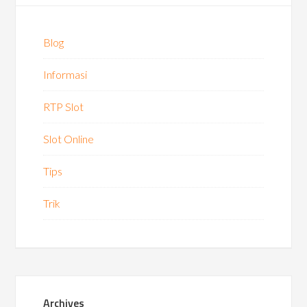
Blog
Informasi
RTP Slot
Slot Online
Tips
Trik
Archives